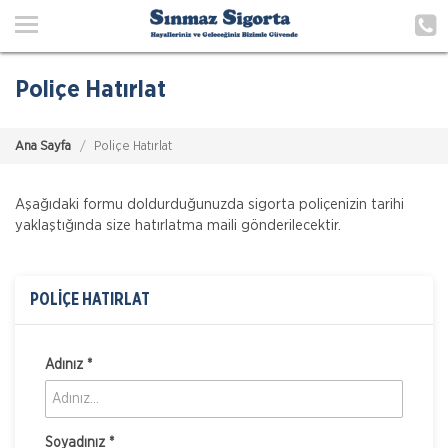
Ana Sayfa
Anadolu Sigorta ve Biz
Poliçe Hatırlat
Hizmetlerimiz
Ana Sayfa
Poliçe Hatırlat
Poliçe Hatırlat
İletişim
Aşağıdaki formu doldurduğunuzda sigorta poliçenizin tarihi
yaklaştığında size hatırlatma maili gönderilecektir.
Müşteri Girişi
POLİÇE HATIRLAT
TEKLİF AL
Adınız *
Soyadınız *