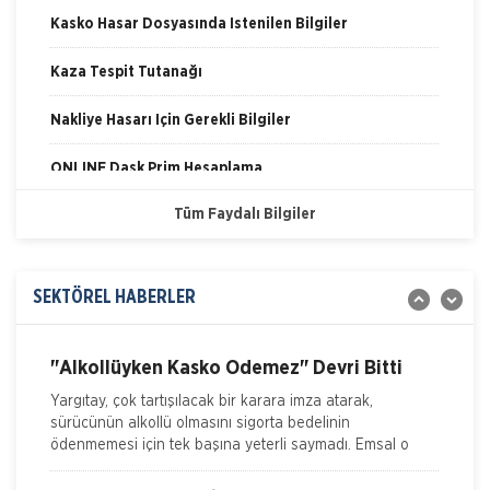
Kasko Hasar Dosyasında İstenilen Bilgiler
Kaza Tespit Tutanağı
İSADER; Sigorta Acenteleri Poliçe Kesemez
Nakliye Hasarı İçin Gerekli Bilgiler
Hale Geldi
İskenderun Sigorta Acenteleri Derneği (İSADER) Başkanı
Yasin Keleş, zorunlu trafik sigortası poliçelerinin sorunlu
ONLİNE Dask Prim Hesaplama
hale geldiğini belirterek, “Motorlu Araçlar Zorunlu
Tüm Faydalı Bilgiler
Trafik Hasarı için Gerekli Bilgiler
İTO dan Sigorta Sektörü İçin Yol Haritası
Yangın Hasarı ile ilgili Bilgiler
İZMİR Ticaret Odası (İTO) Yönetim Kurulu Başkanı Ekrem
Demirtaş, düzenledikleri 'Sigorta Sektörü Geleceğini
SEKTÖREL HABERLER
Ferdi Kaza Hasar İle İlgili Bilgiler
Arıyor' arama konferansı ile sektöre yol haritas�
Kasko Hasar Dosyasında İstenilen Bilgiler
"Alkollüyken Kasko Ödemez" Devri Bitti
Yargıtay, çok tartışılacak bir karara imza atarak,
Kaza Tespit Tutanağı
sürücünün alkollü olmasını sigorta bedelinin
ödenmemesi için tek başına yeterli saymadı. Emsal o
Nakliye Hasarı İçin Gerekli Bilgiler