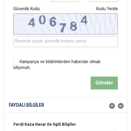
Güvenlik Kodu:
Kodu Yenile
Kampanya ve bildirimlerden haberdar olmak
istiyorum.
Nakliye Hasarı İçin Gerekli Bilgiler
Gönder
ONLİNE Dask Prim Hesaplama
Trafik Hasarı için Gerekli Bilgiler
FAYDALI BİLGİLER
Yangın Hasarı ile ilgili Bilgiler
Ferdi Kaza Hasar İle İlgili Bilgiler